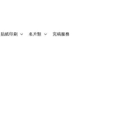
貼紙印刷
名片類
完稿服務