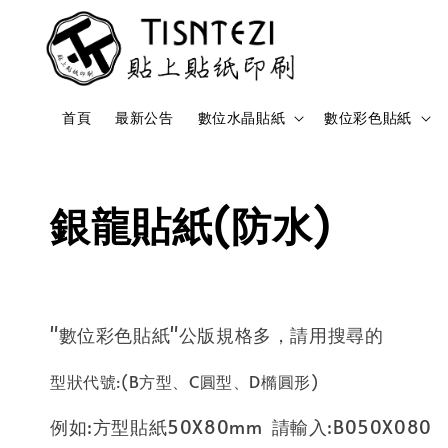
首頁
最新公告
數位水晶貼紙
數位彩色貼紙
銀龍貼紙(防水)
"數位彩色貼紙"公版規格多，請用搜尋的
型狀代號:(B方型、C圓型、D橢圓形)
例如:方型貼紙50X80mm 請輸入:B050X080