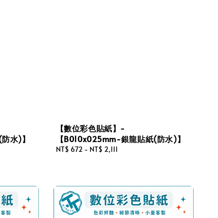
【數位彩色貼紙】-
(防水)】
【B010x025mm-銀龍貼紙(防水)】
Regular
NT$ 672
-
NT$ 2,111
price