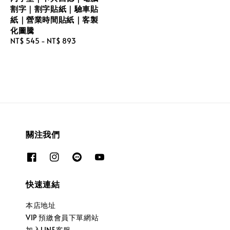
割字｜割字貼紙｜驗車貼
紙｜營業時間貼紙｜客製
化圖騰
Regular
NT$ 545
-
NT$ 893
price
關注我們
快速連結
本店地址
VIP 預繳會員下單網站
加入LINE客服