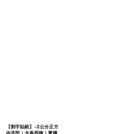
【割字貼紙】-2公分正方
內字型｜卡典西德｜電腦