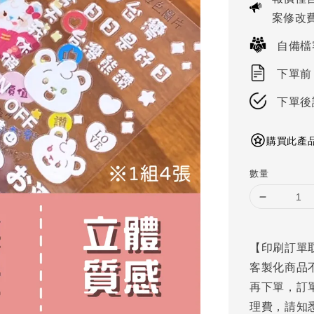
案修改費
自備檔
下單前
下單後
購買此產品
數量
【印刷訂單
客製化商品
再下單，訂
理費，請知