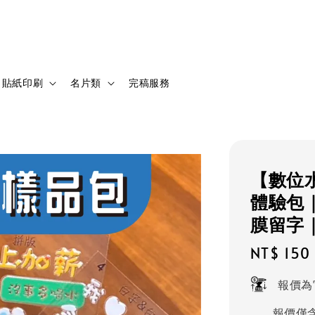
貼紙印刷
名片類
完稿服務
【數位
體驗包
膜留字
Regular
NT$ 150
price
報價為
報價僅