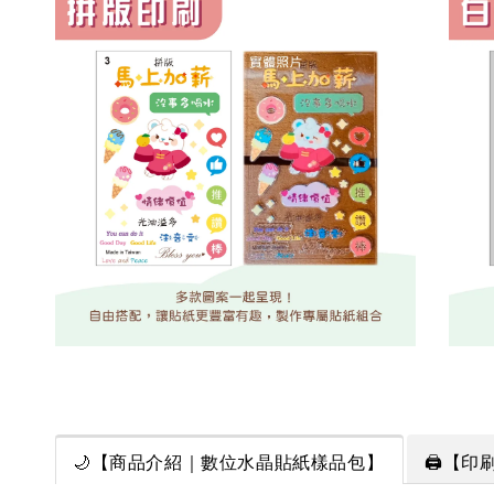
🌙【商品介紹｜數位水晶貼紙樣品包】
🖨️【