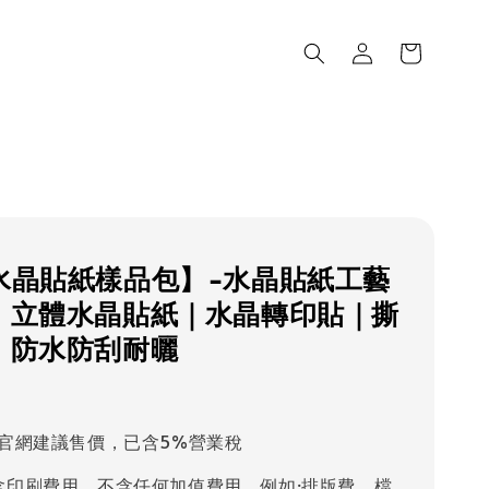
水晶貼紙樣品包】-水晶貼紙工藝
｜立體水晶貼紙｜水晶轉印貼｜撕
｜防水防刮耐曬
官網建議售價，已含5%營業稅
含印刷費用，不含任何加值費用，例如:排版費，檔