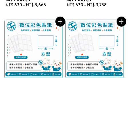
Regular
NT$ 630
-
NT$ 3,665
Regular
NT$ 630
-
NT$ 3,738
price
price