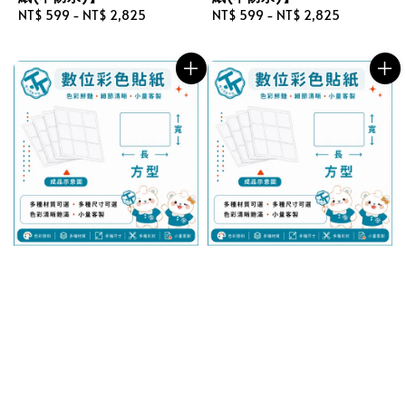
Regular
NT$ 599
-
NT$ 2,825
Regular
NT$ 599
-
NT$ 2,825
price
price