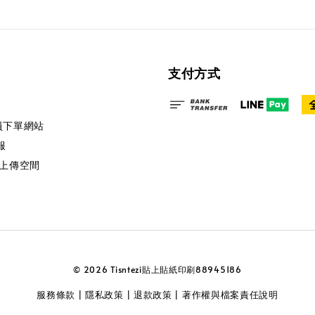
支付方式
會員下單網站
服
端上傳空間
© 2026 Tisntezi貼上貼紙印刷88945186
服務條款
隱私政策
退款政策
著作權與檔案責任說明
|
|
|