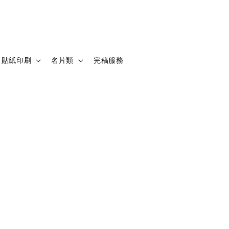
貼紙印刷
名片類
完稿服務