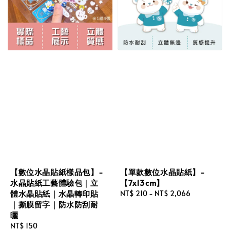
【數位水晶貼紙樣品包】-
【單款數位水晶貼紙】-
水晶貼紙工藝體驗包｜立
【7x13cm】
體水晶貼紙｜水晶轉印貼
Regular
NT$ 210
-
NT$ 2,066
｜撕膜留字｜防水防刮耐
price
曬
Regular
NT$ 150