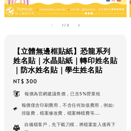
1
/
2
【立體無邊框貼紙】恐龍系列
姓名貼｜水晶貼紙｜轉印姓名貼
｜防水姓名貼｜學生姓名貼
Regular
NT$ 300
price
報價為官網建議售價，已含5%營業稅
報價僅含印刷費用，不含任何加值費用，例如:
排版費，檔案修改費，檔案轉檔費等....
自備檔客戶，先下載刀模，將檔案套入後再下