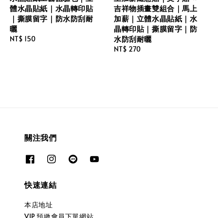
體水晶貼紙｜水晶轉印貼
吉祥物插畫雙組合｜馬上
｜撕膜留字｜防水防刮耐
加薪｜立體水晶貼紙｜水
曬
晶轉印貼｜撕膜留字｜防
水防刮耐曬
Regular
NT$ 150
price
Regular
NT$ 270
price
關注我們
快速連結
本店地址
VIP 預繳會員下單網站