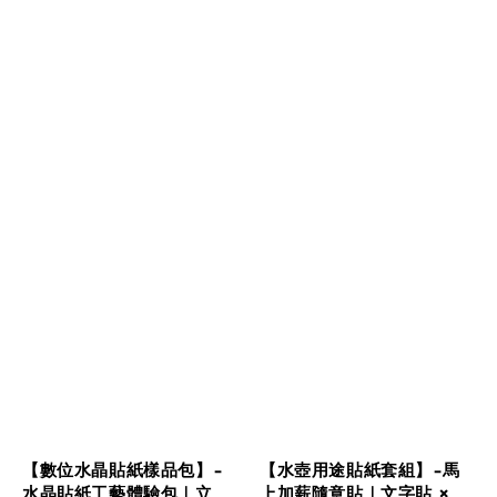
【數位水晶貼紙樣品包】-
【水壺用途貼紙套組】-馬
水晶貼紙工藝體驗包｜立
上加薪隨意貼｜文字貼 ×