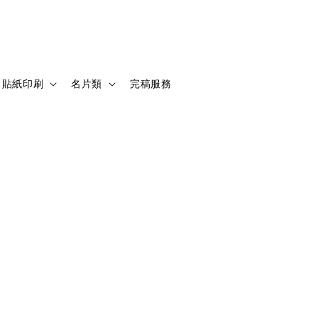
貼紙印刷
名片類
完稿服務