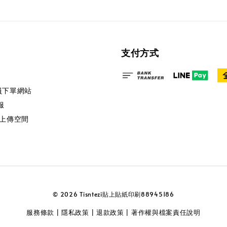
支付方式
會員下單網站
服
端上傳空間
© 2026 Tisntezi貼上貼紙印刷88945186
服務條款
隱私政策
退款政策
著作權與檔案責任說明
|
|
|